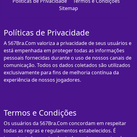
Políticas de Privacidade
Termos e Condições
Sitemap
Políticas de Privacidade
A 567Bra.Com valoriza a privacidade de seus usuários e
está empenhada em proteger todas as informações
pessoais fornecidas durante o uso de nossos canais de
comunicação. Todos os dados coletados são utilizados
exclusivamente para fins de melhoria contínua da
experiência de nossos jogadores.
Termos e Condições
Os usuários da 567Bra.Com concordam em respeitar
todas as regras e regulamentos estabelecidos. É