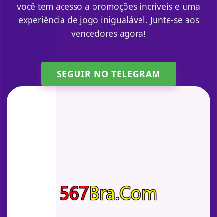
você tem acesso a promoções incríveis e uma
experiência de jogo inigualável. Junte-se aos
vencedores agora!
SEGUIR NO TELEGRAM