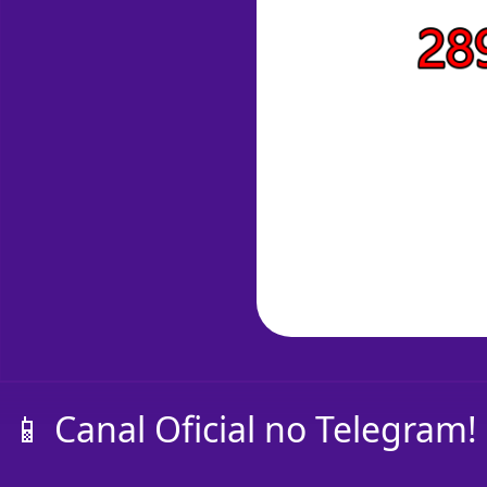
📱 Canal Oficial no Telegram!