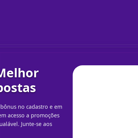
 Melhor
postas
 bônus no cadastro e em
tem acesso a promoções
ualável. Junte-se aos