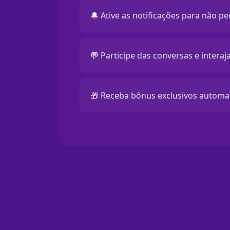
🔔 Ative as notificações para não p
💬 Participe das conversas e interaj
🎁 Receba bônus exclusivos autom