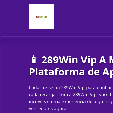
📱 289Win Vip A
Plataforma de A
Cadastre-se na 289Win Vip para ganhar
cada recarga. Com a 289Win Vip, você 
incríveis e uma experiência de jogo inig
vencedores agora!