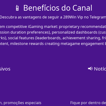
📱 Benefícios do Canal
Descubra as vantagens de seguir a 289Win Vip no Telegra
Vip em competitive iGaming market: proprietary recommend
ession duration preferences), personalized dashboards (cus
s), social features (leaderboards, achievement sharing, fri
ntent, milestone rewards creating metagame engagement b
sivos
📢 Notí
m, promoções especiais
Fique por dentro d