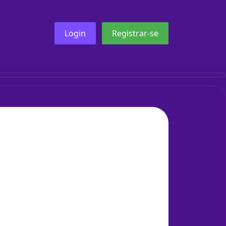
Login
Registrar-se